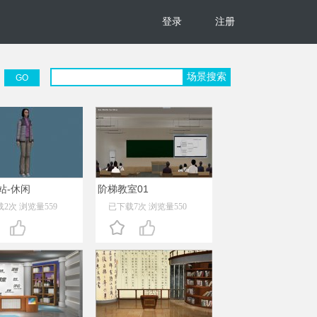
登录
注册
站-休闲
阶梯教室01
2次 浏览量559
已下载7次 浏览量550